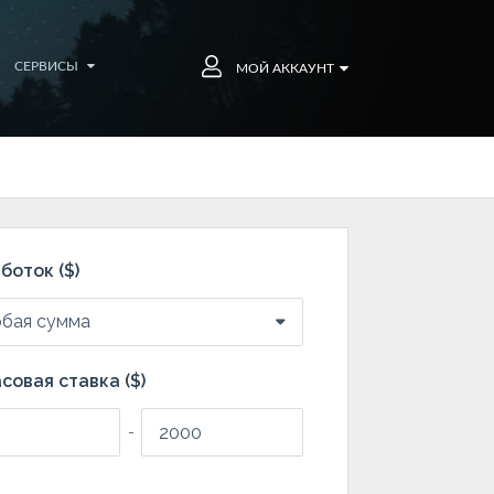
СЕРВИСЫ
МОЙ АККАУНТ
боток ($)
бая сумма
совая ставка ($)
-