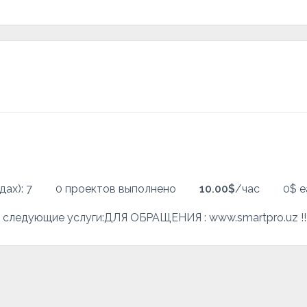
дах): 7
0 проектов выполнено
10.00$
/час
0$ e