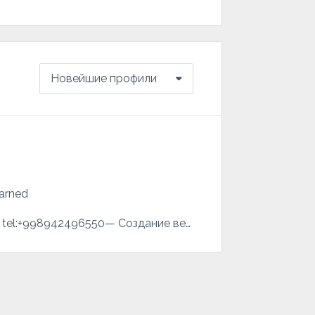
Новейшие профили
arned
Команда предлагает вам следующие услуги:ДЛЯ ОБРАЩЕНИЯ : www.smartpro.uz !! tel:+998942496550— Создание веб-сайтов;— Создание интернет-магазина;— Создание корпоративных сайтов;— Создание сайта-визитки;— Изменять и обновлять существующие веб-сайты;— Создание современных веб-сайтов с новейшим дизайном;— Создание веб-сайтов, предназначенных для различных устройств (смартфонов, планшетов и экранов компьютеров);— Создание веб-сайта, интегрированного с ботами Telegram.Зачем сотрудничать с нами ?— Быстрое и качественное обслуживание;— Доступные цены;— Опыт работы в крупных проектах;— Имеет современный дизайн;— Безопасность проектов;