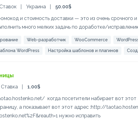
 Ставок
Украина
50.00$
омокод и стоимость доставки — это из очень срочного и 
полнить много мелких задачь по доработке/исправлени
рование
Web-разработчик
WooCommerce
WordPres
аблона WordPress
Настройка шаблонов и плагинов
Созд
оницы
1 Ставка
1.00$
taotao.hostenko.net/ когда посетители набирает вот этот а
аницу, а показывает вот этот адрес :http://taotao.hoste
ostenko.net%2F&reauth=1 нужно исправить