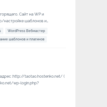
горящего. Сайт на WP и
ю/настройке шаблонов и…
s
WordPress Вебмастер
ание шаблонов и плагинов
дрес :http://taotao.hostenko.net/ (
nko.net/wp-login.php?