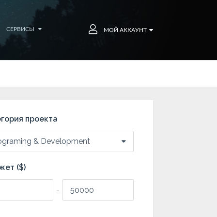
СЕРВИСЫ
МОЙ АККАУНТ
гория проекта
ograming & Development
ет ($)
-