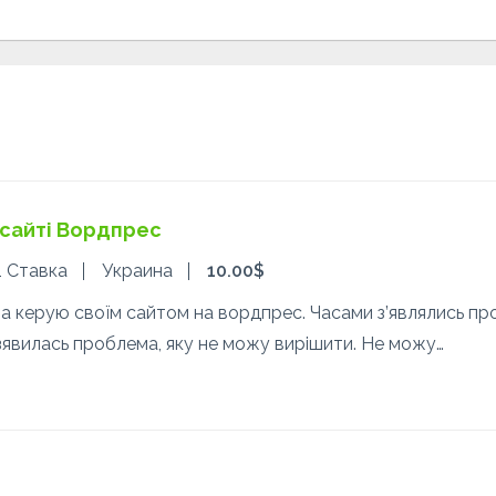
 сайті Вордпрес
1 Ставка
Украина
10.00$
а керую своїм сайтом на вордпрес. Часами з’являлись про
зявилась проблема, яку не можу вирішити. Не можу…